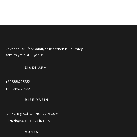
Rekabet üstü fark yaratıyoruz derken bu cümleyi
samimiyetle kuruyoruz.
ŞIMDI ARA
+905386223232
+905386223232
BIZE YAZIN
CILINGIR@ACILCILINGIRARA.COM
SIPARIS@ACILCILINGIR.COM
ADRES