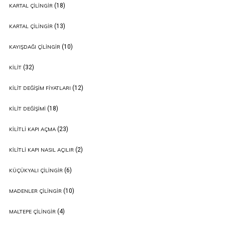
(18)
KARTAL ÇILINGIR
(13)
KARTAL ÇILINGIR
(10)
KAYIŞDAĞI ÇILINGIR
(32)
KILIT
(12)
KILIT DEĞIŞIM FIYATLARI
(18)
KILIT DEĞIŞIMI
(23)
KILITLI KAPI AÇMA
(2)
KILITLI KAPI NASIL AÇILIR
(6)
KÜÇÜKYALI ÇILINGIR
(10)
MADENLER ÇILINGIR
(4)
MALTEPE ÇILINGIR